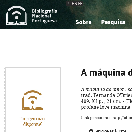
PT
EN
FR
Sobre
Pesquisa
Sobre a Bibliografia Nacional
Simples
Conhecimento, Informação...
Conhecimento, Informação...
Combinada
A
Ciências sociais...
Ciências sociais...
Arte, desporto...
Arte, desporto...
A máquina 
A máquina do amor
: s
trad. Fernanda O'Brien.
409, [6] p. ; 21 cm. - (F
profane love machine.
Link persistente: http://id
ADICIONAR À LISTA