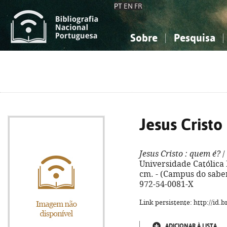
PT
EN
FR
Sobre
Pesquisa
Sobre a Bibliografia Nacional
Simples
Conhecimento, Informação...
Conhecimento, Informação...
Combinada
A
Ciências sociais...
Ciências sociais...
Arte, desporto...
Arte, desporto...
Jesus Cristo
Jesus Cristo
: quem é?
/
Universidade Católica P
cm. - (Campus do saber 
972-54-0081-X
Link persistente: http://id
ADICIONAR À LISTA