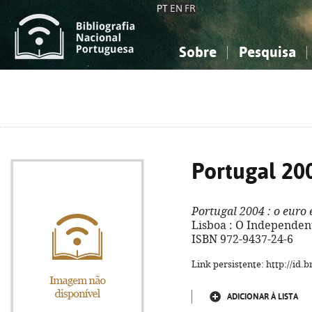
PT
EN
FR
Sobre
Pesquisa
Sobre a Bibliografia Nacional
Simples
Conhecimento, Informação...
Conhecimento, Informação...
Combinada
A
Ciências sociais...
Ciências sociais...
Arte, desporto...
Arte, desporto...
Portugal 20
Portugal 2004
: o euro
Lisboa : O Independente,
ISBN 972-9437-24-6
Link persistente: http://id
ADICIONAR À LISTA