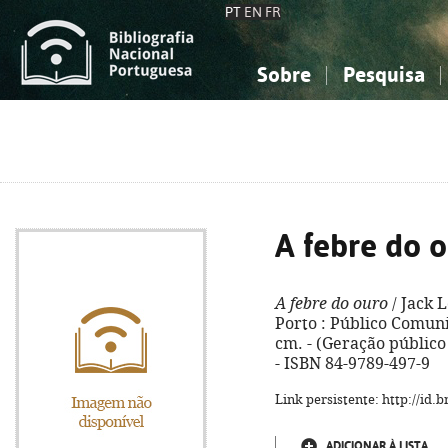
PT
EN
FR
Sobre
Pesquisa
Sobre a Bibliografia Nacional
Simples
Conhecimento, Informação...
Conhecimento, Informação...
Combinada
A
Ciências sociais...
Ciências sociais...
Arte, desporto...
Arte, desporto...
A febre do 
A febre do ouro
/ Jack 
Porto : Público Comunic
cm. - (Geração público 
- ISBN 84-9789-497-9
Link persistente: http://id
ADICIONAR À LISTA