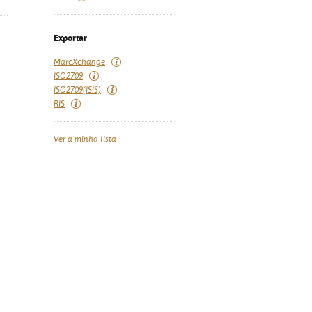
Exportar
MarcXchange
ISO2709
ISO2709(ISIS)
RIS
Ver a minha lista