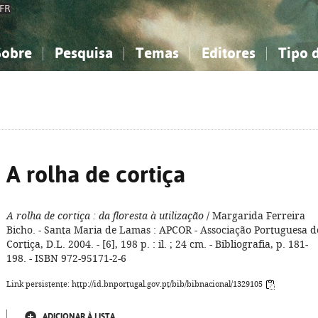
FR
Sobre
Pesquisa
Temas
Editores
Tipo 
obre a Bibliografia Nacional
imples
onhecimento, Informação...
onhecimento, Informação...
Combinada
A minha lista
Como utilizar
Filosofia, psicologia...
Filosofia, psicologia...
Perguntas frequente
iências sociais...
iências sociais...
Ciências exatas e naturais...
Ciências exatas e naturais...
rte, desporto...
rte, desporto...
Literatura, linguística...
Literatura, linguística...
A rolha de cortiça
A rolha de cortiça
: da floresta à utilização
/ Margarida Ferreira
Bicho. - Santa Maria de Lamas : APCOR - Associação Portuguesa d
Cortiça, D.L. 2004. - [6], 198 p. : il. ; 24 cm. - Bibliografia, p. 181-
198. - ISBN 972-95171-2-6
Link persistente: http://id.bnportugal.gov.pt/bib/bibnacional/1329105
ADICIONAR À LISTA