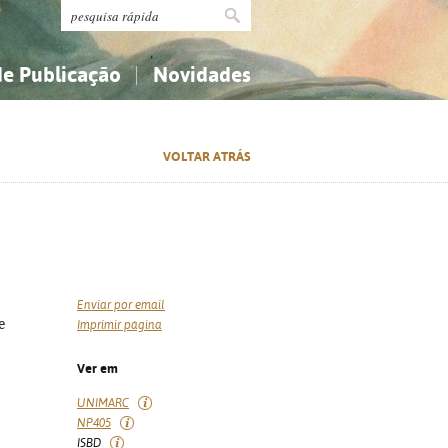
de Publicação
Novidades
s
Religião...
Religião...
VOLTAR ATRÁS
Ciências aplicadas...
Ciências aplicadas...
História, geografia, biografias...
História, geografia, biografias...
Enviar por email
e
Imprimir página
Ver em
UNIMARC
NP405
ISBD