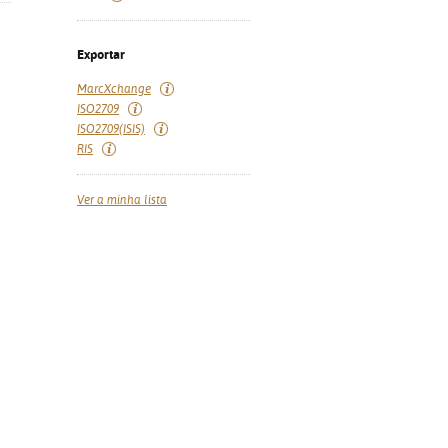
Exportar
MarcXchange
ISO2709
ISO2709(ISIS)
RIS
Ver a minha lista