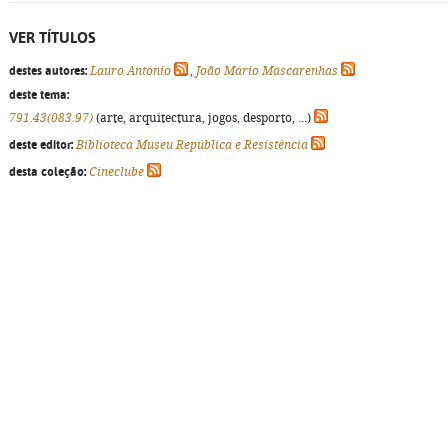
VER TÍTULOS
destes autores:
Lauro António
,
João Mário Mascarenhas
deste tema:
791.43(083.97)
(arte, arquitectura, jogos, desporto, ...)
deste editor:
Biblioteca Museu República e Resistência
desta coleção:
Cineclube