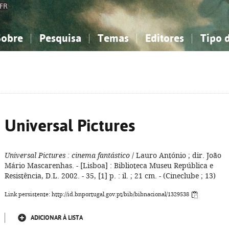
FR
Sobre
Pesquisa
Temas
Editores
Tipo 
obre a Bibliografia Nacional
imples
onhecimento, Informação...
onhecimento, Informação...
Combinada
A minha lista
Como utilizar
Filosofia, psicologia...
Filosofia, psicologia...
Perguntas frequente
iências sociais...
iências sociais...
Ciências exatas e naturais...
Ciências exatas e naturais...
rte, desporto...
rte, desporto...
Literatura, linguística...
Literatura, linguística...
Universal Pictures
Universal Pictures
: cinema fantástico
/ Lauro António ; dir. João
Mário Mascarenhas. - [Lisboa] : Biblioteca Museu República e
Resistência, D.L. 2002. - 35, [1] p. : il. ; 21 cm. - (Cineclube ; 13)
Link persistente: http://id.bnportugal.gov.pt/bib/bibnacional/1329538
ADICIONAR À LISTA