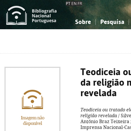
PT
EN
FR
Sobre
Pesquisa
Sobre a Bibliografia Nacional
Simples
Conhecimento, Informação...
Conhecimento, Informação...
Combinada
A
Ciências sociais...
Ciências sociais...
Arte, desporto...
Arte, desporto...
Teodiceia o
da religião 
revelada
Teodiceia ou tratado el
religião revelada
/ Silv
António Braz Teixeira ;
Imprensa Nacional-Casa