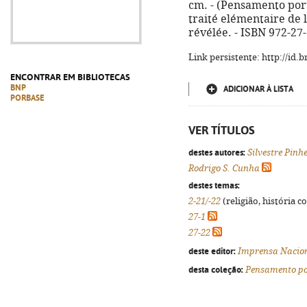
cm. - (Pensamento port
traité elémentaire de l
révélée. - ISBN 972-27
Link persistente: http://id
ENCONTRAR EM BIBLIOTECAS
BNP
ADICIONAR À LISTA
PORBASE
VER TÍTULOS
destes autores:
Silvestre Pinh
Rodrigo S. Cunha
destes temas:
2-21/-22
(religião, história c
27-1
27-22
deste editor:
Imprensa Nacio
desta coleção:
Pensamento po