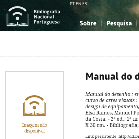
PT
EN
FR
Sobre
Pesquisa
Sobre a Bibliografia Nacional
Simples
Conhecimento, Informação...
Conhecimento, Informação...
Combinada
A
Ciências sociais...
Ciências sociais...
Arte, desporto...
Arte, desporto...
Manual do 
Manual do desenho
: e
curso de artes visuais
:
design de equipamento,
Elsa Ramos, Manuel Por
da Costa. - 2ª ed., 1ª tir
X 30 cm. - Bibliografia
Link persistente: http://id