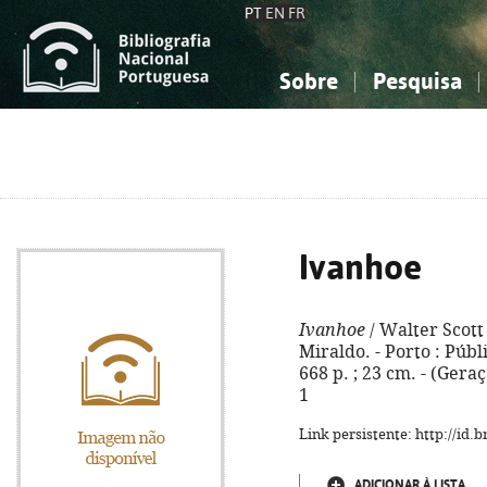
PT
EN
FR
Sobre
Pesquisa
Sobre a Bibliografia Nacional
Simples
Conhecimento, Informação...
Conhecimento, Informação...
Combinada
A
Ciências sociais...
Ciências sociais...
Arte, desporto...
Arte, desporto...
Ivanhoe
Ivanhoe
/ Walter Scott 
Miraldo. - Porto : Públ
668 p. ; 23 cm. - (Gera
1
Link persistente: http://id
ADICIONAR À LISTA