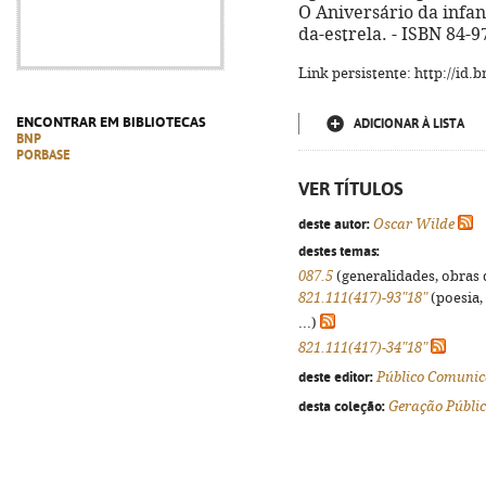
O Aniversário da infan
da-estrela. - ISBN 84-
Link persistente: http://id
ENCONTRAR EM BIBLIOTECAS
ADICIONAR À LISTA
BNP
PORBASE
VER TÍTULOS
deste autor:
Oscar Wilde
destes temas:
087.5
(generalidades, obras d
821.111(417)-93"18"
(poesia,
...)
821.111(417)-34"18"
deste editor:
Público Comunic
desta coleção:
Geração Públi