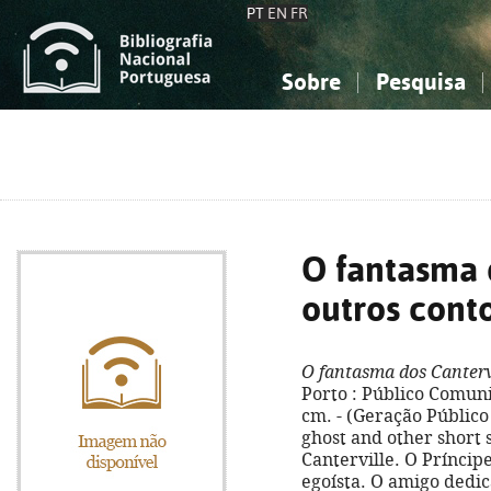
PT
EN
FR
Sobre
Pesquisa
Sobre a Bibliografia Nacional
Simples
Conhecimento, Informação...
Conhecimento, Informação...
Combinada
A
Ciências sociais...
Ciências sociais...
Arte, desporto...
Arte, desporto...
O fantasma 
outros cont
O fantasma dos Canterv
Porto : Público Comunic
cm. - (Geração Público ;
ghost and other short 
Canterville. O Príncipe
egoísta. O amigo dedic