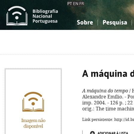
PT
EN
FR
Sobre
Pesquisa
Sobre a Bibliografia Nacional
Simples
Conhecimento, Informação...
Conhecimento, Informação...
Combinada
A
Ciências sociais...
Ciências sociais...
Arte, desporto...
Arte, desporto...
A máquina 
A máquina do tempo
/ 
Alexandre Emílio. - Po
imp. 2004. - 126 p. ; 22
orig.: The time machin
Link persistente: http://id
ADICIONAR À LISTA