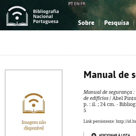
PT
EN
FR
Sobre
Pesquisa
Sobre a Bibliografia Nacional
Simples
Conhecimento, Informação...
Conhecimento, Informação...
Combinada
A
Ciências sociais...
Ciências sociais...
Arte, desporto...
Arte, desporto...
Manual de 
Manual de segurança
:
de edifícios
/ Abel Pinto.
p. : il. ; 24 cm. - Bibli
5
Link persistente: http://id
ADICIONAR À LISTA