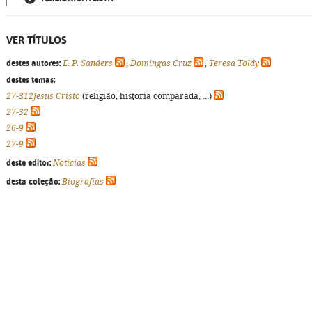
VER TÍTULOS
destes autores:
E. P. Sanders
,
Domingas Cruz
,
Teresa Toldy
destes temas:
27-312Jesus Cristo
(religião, história comparada, ...)
27-32
26-9
27-9
deste editor:
Notícias
desta coleção:
Biografias