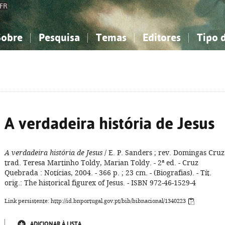
FR
Sobre
Pesquisa
Temas
Editores
Tipo 
obre a Bibliografia Nacional
imples
onhecimento, Informação...
onhecimento, Informação...
Combinada
A minha lista
Como utilizar
Filosofia, psicologia...
Filosofia, psicologia...
Perguntas frequente
iências sociais...
iências sociais...
Ciências exatas e naturais...
Ciências exatas e naturais...
rte, desporto...
rte, desporto...
Literatura, linguística...
Literatura, linguística...
A verdadeira história de Jesus
A verdadeira história de Jesus
/ E. P. Sanders ; rev. Domingas Cruz
trad. Teresa Martinho Toldy, Marian Toldy. - 2ª ed. - Cruz
Quebrada : Notícias, 2004. - 366 p. ; 23 cm. - (Biografias). - Tít.
orig.: The historical figurex of Jesus. - ISBN 972-46-1529-4
Link persistente: http://id.bnportugal.gov.pt/bib/bibnacional/1340223
ADICIONAR À LISTA