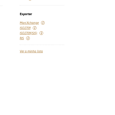
Exportar
MarcXchange
ISO2709
ISO2709(ISIS)
RIS
Ver a minha lista