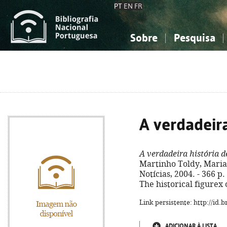
PT
EN
FR
Sobre
Pesquisa
Sobre a Bibliografia Nacional
Simples
Conhecimento, Informação...
Conhecimento, Informação...
Combinada
A
Ciências sociais...
Ciências sociais...
Arte, desporto...
Arte, desporto...
A verdadeira
A verdadeira história d
Martinho Toldy, Marian
Notícias, 2004. - 366 p. 
The historical figurex 
Link persistente: http://id
ADICIONAR À LISTA