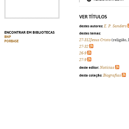
VER TÍTULOS
destes autores:
E. P. Sanders
ENCONTRAR EM BIBLIOTECAS
destes temas:
BNP
27-312Jesus Cristo
(religião,
PORBASE
27-32
26-9
27-9
deste editor:
Notícias
desta coleção:
Biografias