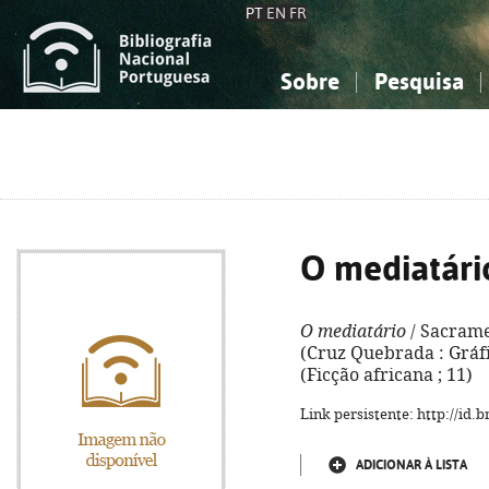
PT
EN
FR
Sobre
Pesquisa
Sobre a Bibliografia Nacional
Simples
Conhecimento, Informação...
Conhecimento, Informação...
Combinada
A
Ciências sociais...
Ciências sociais...
Arte, desporto...
Arte, desporto...
O mediatári
O mediatário
/ Sacramen
(Cruz Quebrada : Gráfica
(Ficção africana ; 11)
Link persistente: http://id
ADICIONAR À LISTA