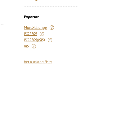
Exportar
MarcXchange
ISO2709
ISO2709(ISIS)
RIS
Ver a minha lista