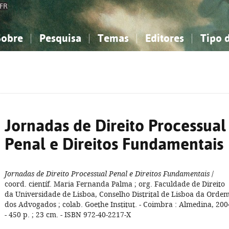
FR
Sobre
Pesquisa
Temas
Editores
Tipo 
obre a Bibliografia Nacional
imples
onhecimento, Informação...
onhecimento, Informação...
Combinada
A minha lista
Como utilizar
Filosofia, psicologia...
Filosofia, psicologia...
Perguntas frequente
iências sociais...
iências sociais...
Ciências exatas e naturais...
Ciências exatas e naturais...
rte, desporto...
rte, desporto...
Literatura, linguística...
Literatura, linguística...
Jornadas de Direito Processual
Penal e Direitos Fundamentais
Jornadas de Direito Processual Penal e Direitos Fundamentais
/
coord. científ. Maria Fernanda Palma ; org. Faculdade de Direito
da Universidade de Lisboa, Conselho Distrital de Lisboa da Orde
dos Advogados ; colab. Goethe Institut. - Coimbra : Almedina, 200
- 450 p. ; 23 cm. - ISBN 972-40-2217-X