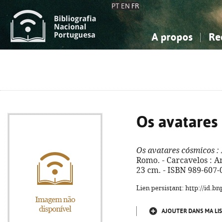
PT
EN
FR
A propos
Re
La Bibliographie Nationale
Simple
Connaissance, Information...
Connaissance, Information...
Avancée
Mes 
Sciences sociales...
Sciences sociales...
Arts, sport...
Arts, sport...
Os avatares
Os avatares cósmicos
:
Romo. - Carcavelos : An
23 cm. - ISBN 989-607-
Lien persistant: http://id.
AJOUTER DANS MA LIS