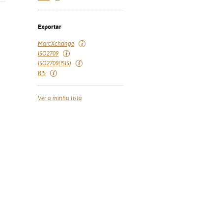
Exportar
MarcXchange
ISO2709
ISO2709(ISIS)
RIS
Ver a minha lista