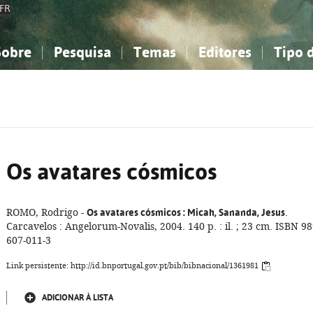
FR
Sobre
Pesquisa
Temas
Editores
Tipo 
obre a Bibliografia Nacional
imples
onhecimento, Informação...
onhecimento, Informação...
Combinada
A minha lista
Como utilizar
Filosofia, psicologia...
Filosofia, psicologia...
Perguntas frequente
iências sociais...
iências sociais...
Ciências exatas e naturais...
Ciências exatas e naturais...
rte, desporto...
rte, desporto...
Literatura, linguística...
Literatura, linguística...
Os avatares cósmicos
ROMO, Rodrigo -
Os avatares cósmicos
: Micah, Sananda, Jesus
.
Carcavelos : Angelorum-Novalis, 2004. 140 p. : il. ; 23 cm. ISBN 98
607-011-3
Link persistente: http://id.bnportugal.gov.pt/bib/bibnacional/1361981
ADICIONAR À LISTA