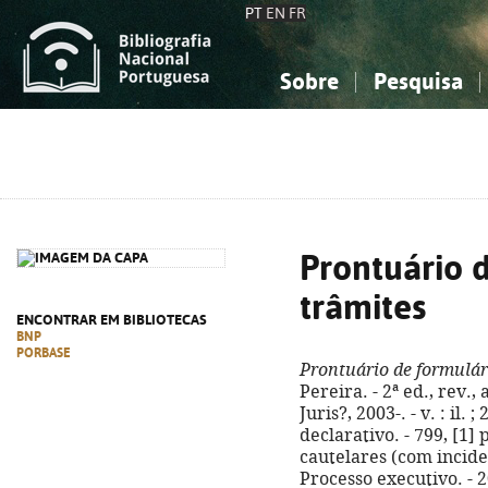
PT
EN
FR
Sobre
Pesquisa
Sobre a Bibliografia Nacional
Simples
Conhecimento, Informação...
Conhecimento, Informação...
Combinada
A
Ciências sociais...
Ciências sociais...
Arte, desporto...
Arte, desporto...
Prontuário d
trâmites
ENCONTRAR EM BIBLIOTECAS
BNP
PORBASE
Prontuário de formulár
Pereira. - 2ª ed., rev.,
Juris?, 2003-. - v. : il. 
declarativo. - 799, [1]
cautelares (com inciden
Processo executivo. - 2