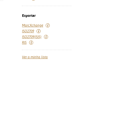
Exportar
MarcXchange
ISO2709
ISO2709(ISIS)
RIS
Ver a minha lista