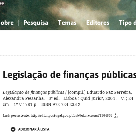
FR
Sobre
Pesquisa
Temas
Editores
Tipo 
obre a Bibliografia Nacional
imples
onhecimento, Informação...
onhecimento, Informação...
Combinada
A minha lista
Como utilizar
Filosofia, psicologia...
Filosofia, psicologia...
Perguntas frequente
iências sociais...
iências sociais...
Ciências exatas e naturais...
Ciências exatas e naturais...
rte, desporto...
rte, desporto...
Literatura, linguística...
Literatura, linguística...
Legislação de finanças pública
Legislação de finanças públicas
/ [compil.] Eduardo Paz Ferreira,
Alexandra Pessanha. - 3ª ed. - Lisboa : Quid Juris?, 2004-. - v. ; 24
cm. - 1º v.: 781 p. - ISBN 972-724-233-2
Link persistente: http://id.bnportugal.gov.pt/bib/bibnacional/1364863
ADICIONAR À LISTA