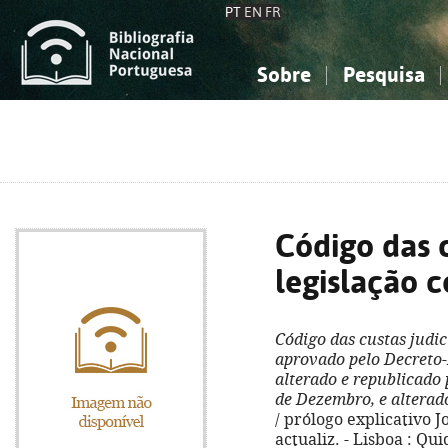
PT
EN
FR
Sobre
Pesquisa
Sobre a Bibliografia Nacional
Simples
Conhecimento, Informação...
Conhecimento, Informação...
Combinada
A
Ciências sociais...
Ciências sociais...
Arte, desporto...
Arte, desporto...
Código das c
legislação 
Código das custas judi
aprovado pelo Decreto-
alterado e republicado 
de Dezembro, e alterado
/ prólogo explicativo J
actualiz. - Lisboa : Qui