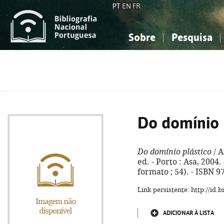
PT
EN
FR
Sobre
Pesquisa
Sobre a Bibliografia Nacional
Simples
Conhecimento, Informação...
Conhecimento, Informação...
Combinada
A
Ciências sociais...
Ciências sociais...
Arte, desporto...
Arte, desporto...
Do domínio 
Do domínio plástico
/ A
ed. - Porto : Asa, 2004. 
formato ; 54). - ISBN 9
Link persistente: http://id
ADICIONAR À LISTA