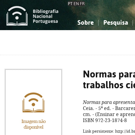
PT
EN
FR
Sobre
Pesquisa
Sobre a Bibliografia Nacional
Simples
Conhecimento, Informação...
Conhecimento, Informação...
Combinada
A
Ciências sociais...
Ciências sociais...
Arte, desporto...
Arte, desporto...
Normas para
trabalhos ci
Normas para apresentaç
Ceia. - 5ª ed. - Barcaren
cm. - (Ensinar e aprende
ISBN 972-23-1874-8
Link persistente: http://id