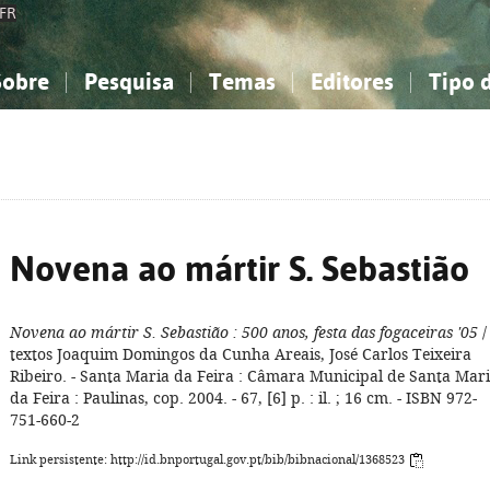
FR
Sobre
Pesquisa
Temas
Editores
Tipo 
obre a Bibliografia Nacional
imples
onhecimento, Informação...
onhecimento, Informação...
Combinada
A minha lista
Como utilizar
Filosofia, psicologia...
Filosofia, psicologia...
Perguntas frequente
iências sociais...
iências sociais...
Ciências exatas e naturais...
Ciências exatas e naturais...
rte, desporto...
rte, desporto...
Literatura, linguística...
Literatura, linguística...
Novena ao mártir S. Sebastião
Novena ao mártir S. Sebastião
: 500 anos, festa das fogaceiras '05
/
textos Joaquim Domingos da Cunha Areais, José Carlos Teixeira
Ribeiro. - Santa Maria da Feira : Câmara Municipal de Santa Mar
da Feira : Paulinas, cop. 2004. - 67, [6] p. : il. ; 16 cm. - ISBN 972-
751-660-2
Link persistente: http://id.bnportugal.gov.pt/bib/bibnacional/1368523