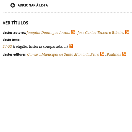
ADICIONAR À LISTA
VER TÍTULOS
destes autores:
Joaquim Domingos Areais
,
José Carlos Teixeira Ribeiro
deste tema:
27-53
(religião, história comparada, ...)
destes editores:
Câmara Municipal de Santa Maria da Feira
,
Paulinas