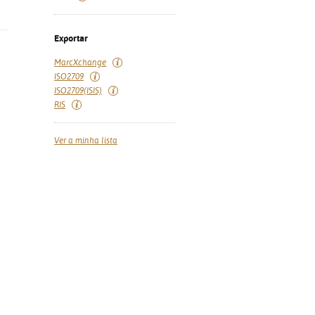
Exportar
MarcXchange
ISO2709
ISO2709(ISIS)
RIS
Ver a minha lista