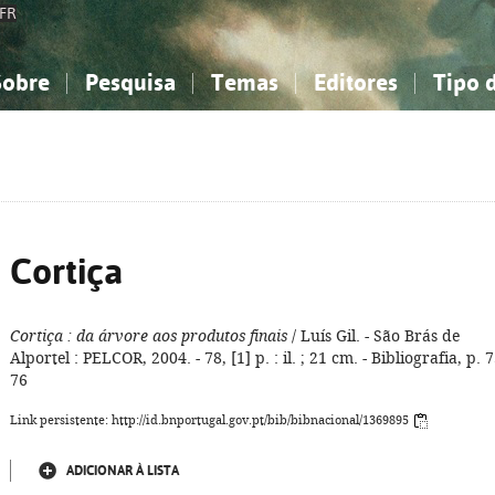
FR
Sobre
Pesquisa
Temas
Editores
Tipo 
obre a Bibliografia Nacional
imples
onhecimento, Informação...
onhecimento, Informação...
Combinada
A minha lista
Como utilizar
Filosofia, psicologia...
Filosofia, psicologia...
Perguntas frequente
iências sociais...
iências sociais...
Ciências exatas e naturais...
Ciências exatas e naturais...
rte, desporto...
rte, desporto...
Literatura, linguística...
Literatura, linguística...
Cortiça
Cortiça
: da árvore aos produtos finais
/ Luís Gil. - São Brás de
Alportel : PELCOR, 2004. - 78, [1] p. : il. ; 21 cm. - Bibliografia, p. 7
76
Link persistente: http://id.bnportugal.gov.pt/bib/bibnacional/1369895
ADICIONAR À LISTA