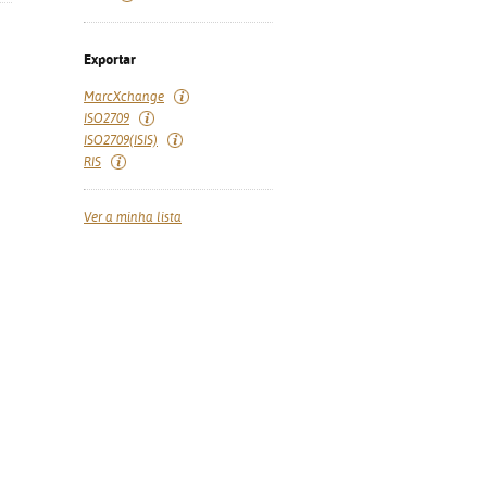
Exportar
MarcXchange
ISO2709
ISO2709(ISIS)
RIS
Ver a minha lista