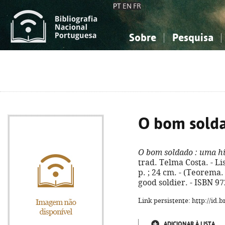
PT
EN
FR
Sobre
Pesquisa
Sobre a Bibliografia Nacional
Simples
Conhecimento, Informação...
Conhecimento, Informação...
Combinada
A
Ciências sociais...
Ciências sociais...
Arte, desporto...
Arte, desporto...
O bom sold
O bom soldado
: uma hi
trad. Telma Costa. - Li
p. ; 24 cm. - (Teorema. 
good soldier. - ISBN 9
Link persistente: http://id
ADICIONAR À LISTA