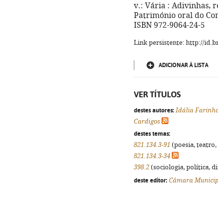
v.: Vária : Adivinhas, 
Património oral do Conc
ISBN 972-9064-24-5
Link persistente: http://id
ADICIONAR À LISTA
VER TÍTULOS
destes autores:
Idália Farinh
Cardigos
destes temas:
821.134.3-91
(poesia, teatro,
821.134.3-34
398.2
(sociologia, política, d
deste editor:
Câmara Municipa