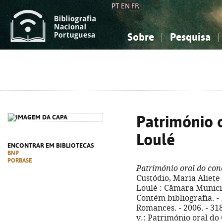
PT
EN
FR
Sobre
Pesquisa
Sobre a Bibliografia Nacional
Simples
Conhecimento, Informação...
Conhecimento, Informação...
Combinada
A
Ciências sociais...
Ciências sociais...
Arte, desporto...
Arte, desporto...
Património 
Loulé
ENCONTRAR EM BIBLIOTECAS
BNP
PORBASE
Património oral do con
Custódio, Maria Aliete 
Loulé : Câmara Municipa
Contém bibliografia. - 1
Romances. - 2006. - 318 
v.: Património oral do 