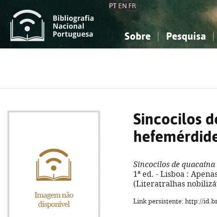
PT
EN
FR
Sobre
Pesquisa
Sobre a Bibliografia Nacional
Simples
Conhecimento, Informação...
Conhecimento, Informação...
Combinada
A
Ciências sociais...
Ciências sociais...
Arte, desporto...
Arte, desporto...
Sincocilos 
hefemérdid
Sincocilos de quacaína
1ª ed. - Lisboa : Apenas 
(Literatralhas nobilizá
Link persistente: http://id