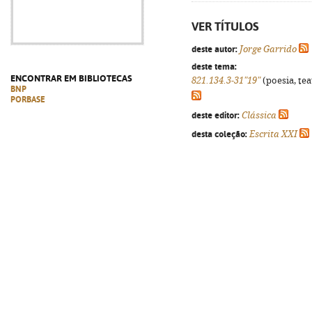
VER TÍTULOS
deste autor:
Jorge Garrido
deste tema:
ENCONTRAR EM BIBLIOTECAS
821.134.3-31"19"
(poesia, tea
BNP
PORBASE
deste editor:
Clássica
desta coleção:
Escrita XXI