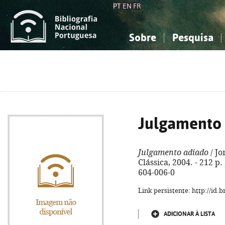
PT
EN
FR
Sobre
Pesquisa
Sobre a Bibliografia Nacional
Simples
Conhecimento, Informação...
Conhecimento, Informação...
Combinada
A
Ciências sociais...
Ciências sociais...
Arte, desporto...
Arte, desporto...
Julgamento
Julgamento adiado
/ Jo
Clássica, 2004. - 212 p.
604-006-0
Link persistente: http://id
ADICIONAR À LISTA