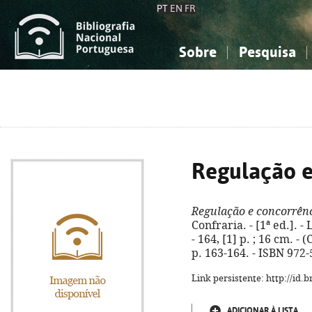
PT
EN
FR
Sobre
Pesquisa
Sobre a Bibliografia Nacional
Simples
Conhecimento, Informação...
Conhecimento, Informação...
Combinada
A
Ciências sociais...
Ciências sociais...
Arte, desporto...
Arte, desporto...
Regulação e
Regulação e concorrên
Confraria. - [1ª ed.]. -
- 164, [1] p. ; 16 cm. -
p. 163-164. - ISBN 972
Link persistente: http://id
ADICIONAR À LISTA