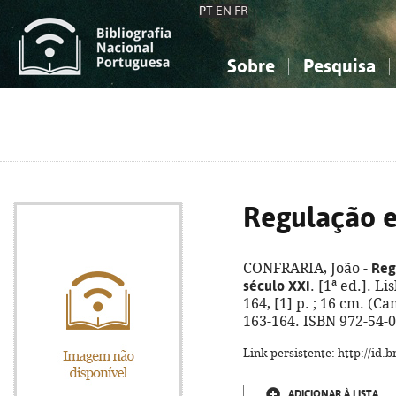
PT
EN
FR
Sobre
Pesquisa
Sobre a Bibliografia Nacional
Simples
Conhecimento, Informação...
Conhecimento, Informação...
Combinada
A
Ciências sociais...
Ciências sociais...
Arte, desporto...
Arte, desporto...
Regulação e
Reg
CONFRARIA, João -
século XXI
. [1ª ed.]. L
164, [1] p. ; 16 cm. (Ca
163-164. ISBN 972-54-
Link persistente: http://id
ADICIONAR À LISTA