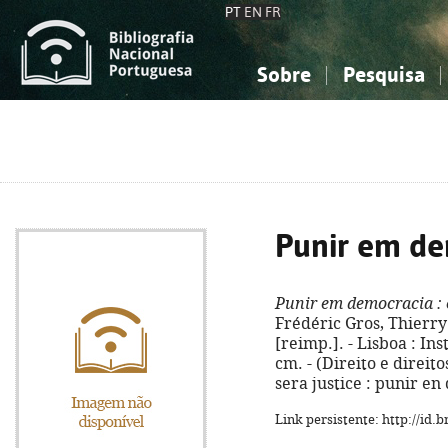
PT
EN
FR
Sobre
Pesquisa
Sobre a Bibliografia Nacional
Simples
Conhecimento, Informação...
Conhecimento, Informação...
Combinada
A
Ciências sociais...
Ciências sociais...
Arte, desporto...
Arte, desporto...
Punir em d
Punir em democracia
: 
Frédéric Gros, Thierry 
[reimp.]. - Lisboa : Ins
cm. - (Direito e direito
sera justice : punir e
Link persistente: http://id