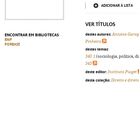
ADICIONAR À LISTA
VER TÍTULOS
destes autores:
Antoine Gara
ENCONTRAR EM BIBLIOTECAS
BNP
Pinheiro
PORBASE
destes temas:
340.1
(sociologia, política, d
343
deste editor:
Instituto Piaget
desta coleção:
Direito e dire