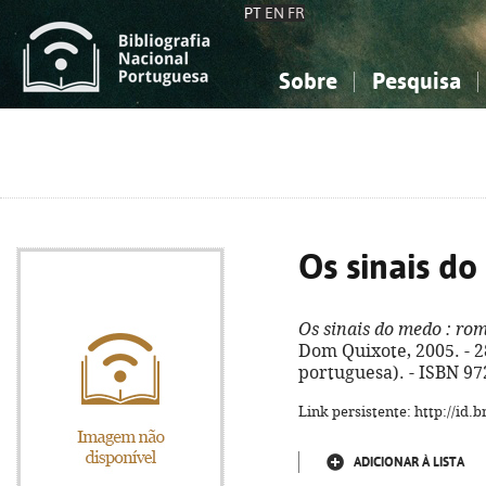
PT
EN
FR
Sobre
Pesquisa
Sobre a Bibliografia Nacional
Simples
Conhecimento, Informação...
Conhecimento, Informação...
Combinada
A
Ciências sociais...
Ciências sociais...
Arte, desporto...
Arte, desporto...
Os sinais d
Os sinais do medo
: ro
Dom Quixote, 2005. - 28
portuguesa). - ISBN 97
Link persistente: http://id
ADICIONAR À LISTA