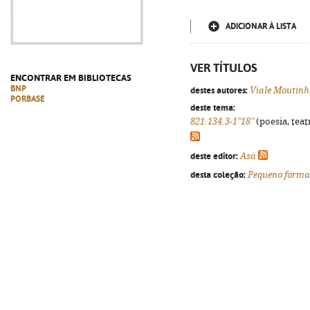
ADICIONAR À LISTA
VER TÍTULOS
ENCONTRAR EM BIBLIOTECAS
BNP
destes autores:
Viale Moutinh
PORBASE
deste tema:
821.134.3-1"18"
(poesia, teat
deste editor:
Asa
desta coleção:
Pequeno forma