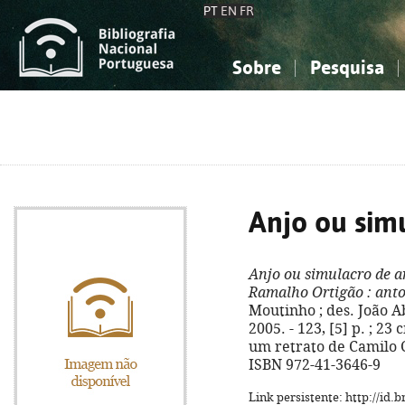
PT
EN
FR
Sobre
Pesquisa
Sobre a Bibliografia Nacional
Simples
Conhecimento, Informação...
Conhecimento, Informação...
Combinada
A
Ciências sociais...
Ciências sociais...
Arte, desporto...
Arte, desporto...
Anjo ou sim
Anjo ou simulacro de a
Ramalho Ortigão
: anto
Moutinho ; des. João Ab
2005. - 123, [5] p. ; 23
um retrato de Camilo C
ISBN 972-41-3646-9
Link persistente: http://id