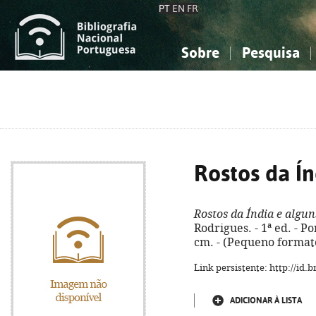
PT
EN
FR
Sobre
Pesquisa
Sobre a Bibliografia Nacional
Simples
Conhecimento, Informação...
Conhecimento, Informação...
Combinada
A
Ciências sociais...
Ciências sociais...
Arte, desporto...
Arte, desporto...
Rostos da Ín
Rostos da Índia e algu
Rodrigues. - 1ª ed. - Port
cm. - (Pequeno formato
Link persistente: http://id
ADICIONAR À LISTA