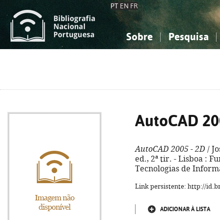
PT
EN
FR
Sobre
Pesquisa
Sobre a Bibliografia Nacional
Simples
Conhecimento, Informação...
Conhecimento, Informação...
Combinada
A
Ciências sociais...
Ciências sociais...
Arte, desporto...
Arte, desporto...
AutoCAD 20
AutoCAD 2005 - 2D
/ Jo
ed., 2ª tir. - Lisboa :
Tecnologias de Informaç
Link persistente: http://id
ADICIONAR À LISTA