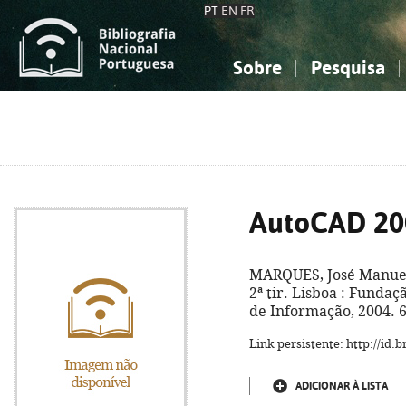
PT
EN
FR
Sobre
Pesquisa
Sobre a Bibliografia Nacional
Simples
Conhecimento, Informação...
Conhecimento, Informação...
Combinada
A
Ciências sociais...
Ciências sociais...
Arte, desporto...
Arte, desporto...
AutoCAD 20
MARQUES, José Manuel 
2ª tir. Lisboa : Funda
de Informação, 2004. 69
Link persistente: http://id
ADICIONAR À LISTA