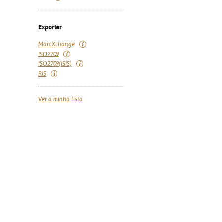
Exportar
MarcXchange
ISO2709
ISO2709(ISIS)
RIS
Ver a minha lista