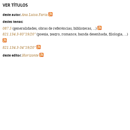
VER TÍTULOS
deste autor:
Ana Luísa Faria
destes temas:
087.5
(generalidades, obras de referências, bibliotecas, ...)
821.134.3-93"19/20"
(poesia, teatro, romance, banda desenhada, filologia, ...)
821.134.3-34"19/20"
deste editor:
Horizonte