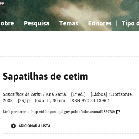
FR
Sobre
Pesquisa
Temas
Editores
Tipo 
obre a Bibliografia Nacional
imples
onhecimento, Informação...
onhecimento, Informação...
Combinada
A minha lista
Como utilizar
Filosofia, psicologia...
Filosofia, psicologia...
Perguntas frequente
iências sociais...
iências sociais...
Ciências exatas e naturais...
Ciências exatas e naturais...
rte, desporto...
rte, desporto...
Literatura, linguística...
Literatura, linguística...
Sapatilhas de cetim
Sapatilhas de cetim
/ Ana Faria. - [1ª ed.]. - [Lisboa] : Horizonte,
2005. - [25] p. : todo il. ; 30 cm. - ISBN 972-24-1396-1
Link persistente: http://id.bnportugal.gov.pt/bib/bibnacional/1389789
ADICIONAR À LISTA