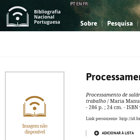
PT
EN
FR
Sobre
Pesquisa
Sobre a Bibliografia Nacional
Simples
Conhecimento, Informação...
Conhecimento, Informação...
Combinada
A
Ciências sociais...
Ciências sociais...
Arte, desporto...
Arte, desporto...
Processamen
Processamento de salár
trabalho
/ Maria Manuel
- 286 p. ; 24 cm. - ISB
Link persistente: http://id
ADICIONAR À LISTA