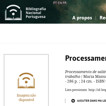
PT
EN
FR
A propos
Re
La Bibliographie Nationale
Simple
Connaissance, Information...
Connaissance, Information...
Avancée
Mes 
Sciences sociales...
Sciences sociales...
Arts, sport...
Arts, sport...
Processamen
Processamento de salár
trabalho
/ Maria Manuel
- 286 p. ; 24 cm. - ISB
Lien persistant: http://id.
AJOUTER DANS MA LIS