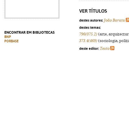
VER TÍTULOS
destes autores:
João Barata
destes temas:
ENCONTRAR EM BIBLIOTECAS
796(075.2)
(arte, arquitectura
BNP
373.4(469)
(sociologia, políti
PORBASE
deste editor:
Texto