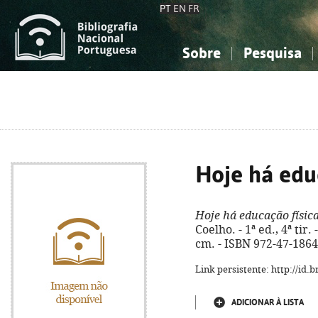
PT
EN
FR
Sobre
Pesquisa
Sobre a Bibliografia Nacional
Simples
Conhecimento, Informação...
Conhecimento, Informação...
Combinada
A
Ciências sociais...
Ciências sociais...
Arte, desporto...
Arte, desporto...
Hoje há edu
Hoje há educação físic
Coelho. - 1ª ed., 4ª tir. 
cm. - ISBN 972-47-1864
Link persistente: http://id
ADICIONAR À LISTA