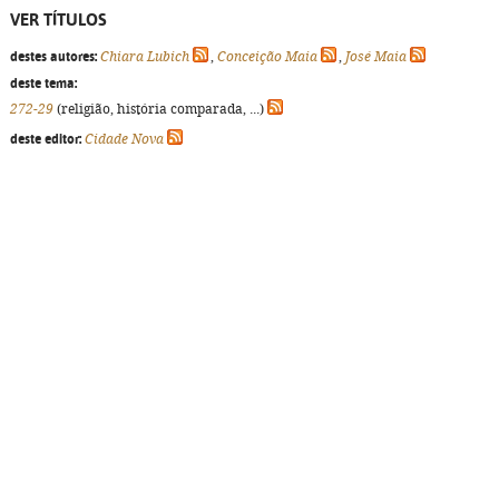
VER TÍTULOS
destes autores:
Chiara Lubich
,
Conceição Maia
,
José Maia
deste tema:
272-29
(religião, história comparada, ...)
deste editor:
Cidade Nova