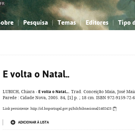
FR
Sobre
Pesquisa
Temas
Editores
Tipo 
obre a Bibliografia Nacional
imples
onhecimento, Informação...
onhecimento, Informação...
Combinada
A minha lista
Como utilizar
Filosofia, psicologia...
Filosofia, psicologia...
Perguntas frequente
iências sociais...
iências sociais...
Ciências exatas e naturais...
Ciências exatas e naturais...
rte, desporto...
rte, desporto...
Literatura, linguística...
Literatura, linguística...
E volta o Natal..
LUBICH, Chiara -
E volta o Natal...
. Trad. Conceição Maia, José Mai
Parede : Cidade Nova, 2005. 84, [1] p. ; 18 cm. ISBN 972-9159-72-6
Link persistente: http://id.bnportugal.gov.pt/bib/bibnacional/1402425
ADICIONAR À LISTA