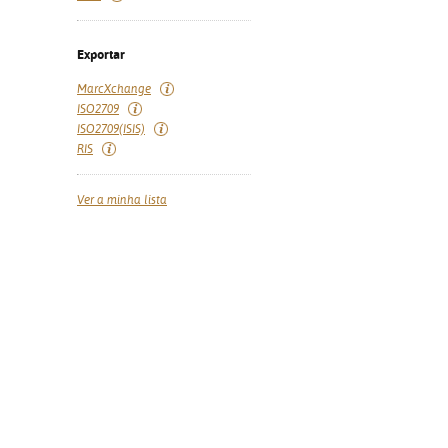
Exportar
MarcXchange
ISO2709
ISO2709(ISIS)
RIS
Ver a minha lista