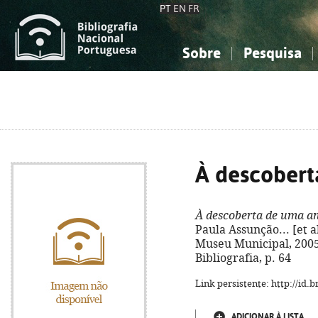
PT
EN
FR
Sobre
Pesquisa
Sobre a Bibliografia Nacional
Simples
Conhecimento, Informação...
Conhecimento, Informação...
Combinada
A
Ciências sociais...
Ciências sociais...
Arte, desporto...
Arte, desporto...
À descobert
À descoberta de uma a
Paula Assunção... [et a
Museu Municipal, 2005. -
Bibliografia, p. 64
Link persistente: http://id
ADICIONAR À LISTA