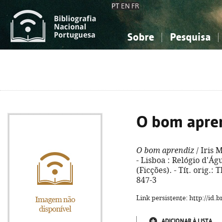
PT
EN
FR
Sobre
Pesquisa
Sobre a Bibliografia Nacional
Simples
Conhecimento, Informação...
Conhecimento, Informação...
Combinada
A
Ciências sociais...
Ciências sociais...
Arte, desporto...
Arte, desporto...
O bom apre
O bom aprendiz
/ Iris 
- Lisboa : Relógio d'Água
(Ficções). - Tít. orig.
847-3
Link persistente: http://id
ADICIONAR À LISTA