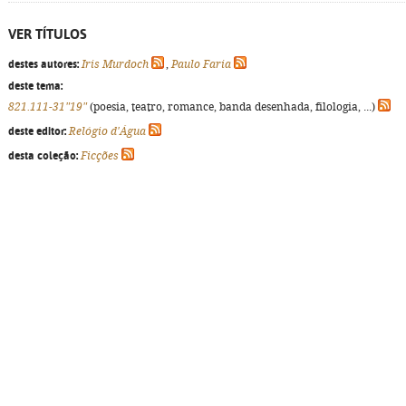
VER TÍTULOS
destes autores:
Iris Murdoch
,
Paulo Faria
deste tema:
821.111-31"19"
(poesia, teatro, romance, banda desenhada, filologia, ...)
deste editor:
Relógio d'Água
desta coleção:
Ficções