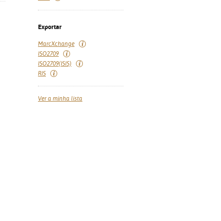
Exportar
MarcXchange
ISO2709
ISO2709(ISIS)
RIS
Ver a minha lista