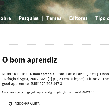
FR
Sobre
Pesquisa
Temas
Editores
Tipo 
obre a Bibliografia Nacional
imples
onhecimento, Informação...
onhecimento, Informação...
Combinada
A minha lista
Como utilizar
Filosofia, psicologia...
Filosofia, psicologia...
Perguntas frequente
iências sociais...
iências sociais...
Ciências exatas e naturais...
Ciências exatas e naturais...
rte, desporto...
rte, desporto...
Literatura, linguística...
Literatura, linguística...
O bom aprendiz
MURDOCH, Iris -
O bom aprendiz
. Trad. Paulo Faria. [1ª ed.]. Lisb
: Relógio d'Água, 2005. 564, [7] p. ; 24 cm. (Ficções). Tít. orig.: The
good apprentice. ISBN 972-708-847-3
Link persistente: http://id.bnportugal.gov.pt/bib/bibnacional/1550478
ADICIONAR À LISTA