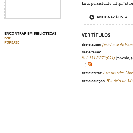
Link persistente: http://id
ADICIONAR À LISTA
ENCONTRAR EM BIBLIOTECAS
VER TÍTULOS
BNP
PORBASE
deste autor:
José Leite de Vas
deste tema:
811.134.3'373(091)
(poesia, 
...)
deste editor:
Arquimedes Livr
desta coleção:
História da L