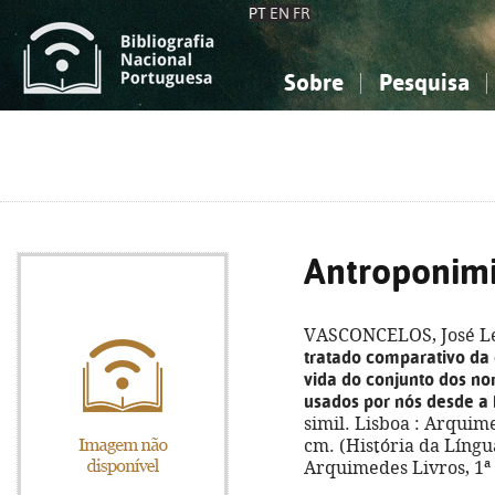
PT
EN
FR
Sobre
Pesquisa
Sobre a Bibliografia Nacional
Simples
Conhecimento, Informação...
Conhecimento, Informação...
Combinada
A
Ciências sociais...
Ciências sociais...
Arte, desporto...
Arte, desporto...
Antroponimi
VASCONCELOS, José Le
tratado comparativo da o
vida do conjunto dos no
usados por nós desde a 
simil. Lisboa : Arquime
cm. (História da Língua
Arquimedes Livros, 1ª