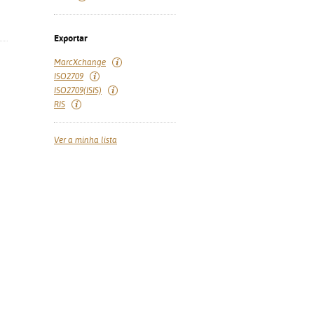
Exportar
MarcXchange
ISO2709
ISO2709(ISIS)
RIS
Ver a minha lista