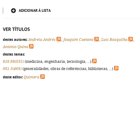
ADICIONAR À LISTA
VER TÍTULOS
destes autores:
Andreia Andrés
,
Joaquim Caetano
,
Luís Rasquilha
,
António Quina
destes temas:
658.89(035)
(medicina, engenharia, tecnologia, ...)
061.5(469)
(generalidades, obras de referências, bibliotecas, ...)
deste editor:
Quimera