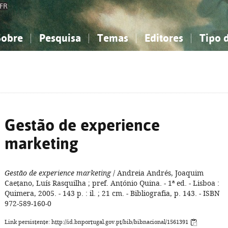
FR
Sobre
Pesquisa
Temas
Editores
Tipo 
obre a Bibliografia Nacional
imples
onhecimento, Informação...
onhecimento, Informação...
Combinada
A minha lista
Como utilizar
Filosofia, psicologia...
Filosofia, psicologia...
Perguntas frequente
iências sociais...
iências sociais...
Ciências exatas e naturais...
Ciências exatas e naturais...
rte, desporto...
rte, desporto...
Literatura, linguística...
Literatura, linguística...
Gestão de experience
marketing
Gestão de experience marketing
/ Andreia Andrés, Joaquim
Caetano, Luís Rasquilha ; pref. António Quina. - 1ª ed. - Lisboa :
Quimera, 2005. - 143 p. : il. ; 21 cm. - Bibliografia, p. 143. - ISBN
972-589-160-0
Link persistente: http://id.bnportugal.gov.pt/bib/bibnacional/1561391