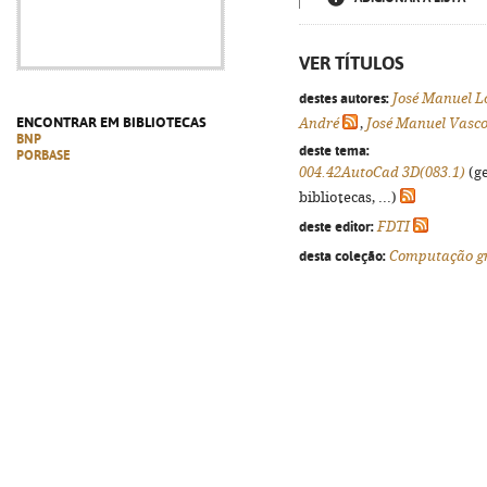
VER TÍTULOS
destes autores:
José Manuel L
ENCONTRAR EM BIBLIOTECAS
André
,
José Manuel Vasco
BNP
deste tema:
PORBASE
004.42AutoCad 3D(083.1)
(ge
bibliotecas, ...)
deste editor:
FDTI
desta coleção:
Computação gr