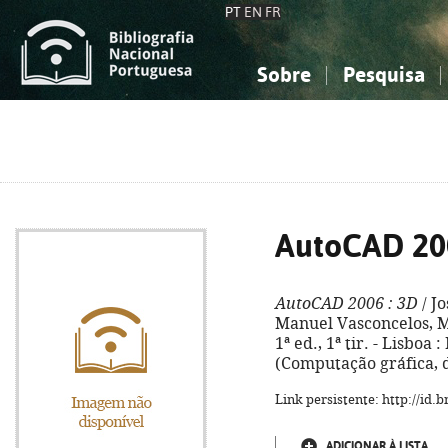
PT
EN
FR
Sobre
Pesquisa
Sobre a Bibliografia Nacional
Simples
Conhecimento, Informação...
Conhecimento, Informação...
Combinada
A
Ciências sociais...
Ciências sociais...
Arte, desporto...
Arte, desporto...
AutoCAD 20
AutoCAD 2006
: 3D
/ J
Manuel Vasconcelos, M
1ª ed., 1ª tir. - Lisboa :
(Computação gráfica, 
Link persistente: http://id
ADICIONAR À LISTA