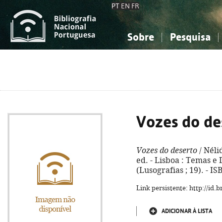
PT
EN
FR
Sobre
Pesquisa
Sobre a Bibliografia Nacional
Simples
Conhecimento, Informação...
Conhecimento, Informação...
Combinada
A
Ciências sociais...
Ciências sociais...
Arte, desporto...
Arte, desporto...
Vozes do de
Vozes do deserto
/ Néli
ed. - Lisboa : Temas e D
(Lusografias ; 19). - I
Link persistente: http://id
ADICIONAR À LISTA