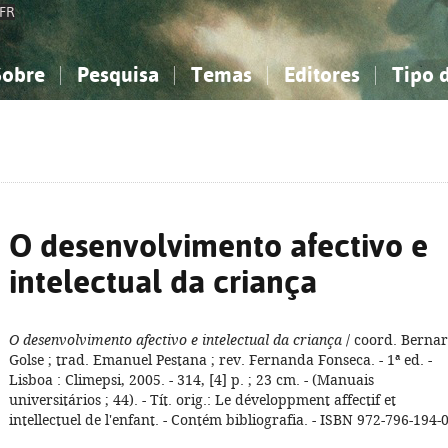
FR
Sobre
Pesquisa
Temas
Editores
Tipo 
obre a Bibliografia Nacional
imples
onhecimento, Informação...
onhecimento, Informação...
Combinada
A minha lista
Como utilizar
Filosofia, psicologia...
Filosofia, psicologia...
Perguntas frequente
iências sociais...
iências sociais...
Ciências exatas e naturais...
Ciências exatas e naturais...
rte, desporto...
rte, desporto...
Literatura, linguística...
Literatura, linguística...
O desenvolvimento afectivo e
intelectual da criança
O desenvolvimento afectivo e intelectual da criança
/ coord. Berna
Golse ; trad. Emanuel Pestana ; rev. Fernanda Fonseca. - 1ª ed. -
Lisboa : Climepsi, 2005. - 314, [4] p. ; 23 cm. - (Manuais
universitários ; 44). - Tít. orig.: Le développment affectif et
intellectuel de l'enfant. - Contém bibliografia. - ISBN 972-796-194-