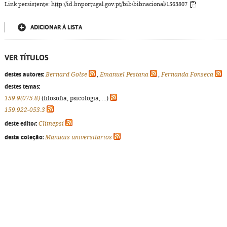
Link persistente: http://id.bnportugal.gov.pt/bib/bibnacional/1563807
ADICIONAR À LISTA
VER TÍTULOS
destes autores:
Bernard Golse
,
Emanuel Pestana
,
Fernanda Fonseca
destes temas:
159.9(075.8)
(filosofia, psicologia, ...)
159.922-053.3
deste editor:
Climepsi
desta coleção:
Manuais universitários