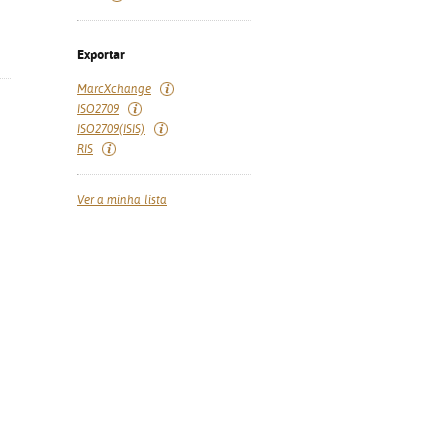
Exportar
MarcXchange
ISO2709
ISO2709(ISIS)
RIS
Ver a minha lista